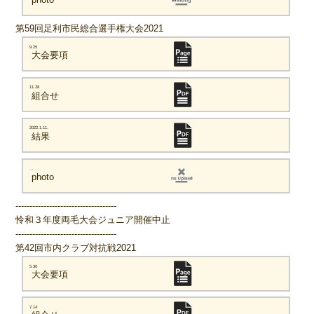
第59回足利市民総合選手権大会2021
9.25
大会要項
11.28
組合せ
2022.1.11.
結果
...
photo
------------------------------------
怜和３年度両毛大会ジュニア開催中止
------------------------------------
第42回市内クラブ対抗戦2021
5.30
大会要項
7.14