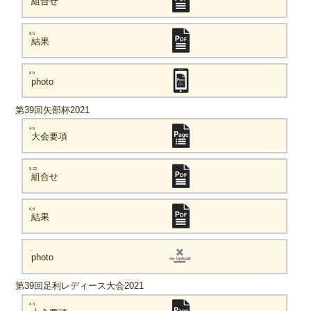
組合せ
8.5
結果
8.5
photo
第39回矢部杯2021
4.9
大会要項
5.22
組合せ
6.9
結果
...
photo
第39回足利レディース大会2021
4.5