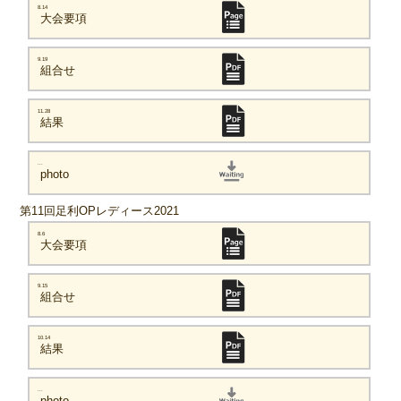
8.14
大会要項
9.19
組合せ
11.28
結果
...
photo
第11回足利OPレディース2021
8.6
大会要項
9.15
組合せ
10.14
結果
...
photo